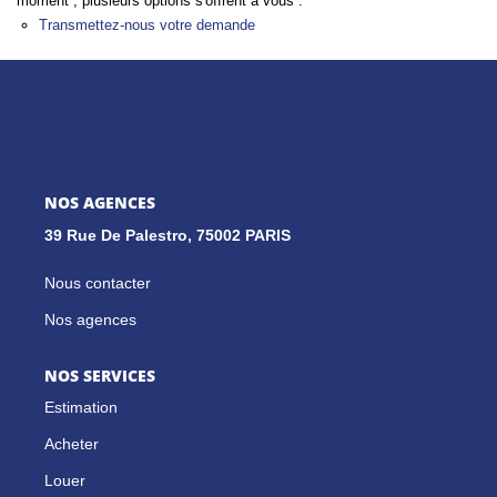
moment , plusieurs options s'offrent à vous :
Transmettez-nous votre demande
GESTION LOCATIVE
NOS CABINETS
BLOG
NOS AGENCES
39 Rue De Palestro, 75002 PARIS
EXTRANET
Nous contacter
EN
Nos agences
NOS SERVICES
Estimation
Acheter
Louer