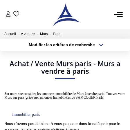
QUI SOMMES NOUS?
Accueil
A vendre
Murs
Paris
Modifier les critères de recherche
VENTES
Type de transaction
Localisation
Acheter
Localisation
Acheter
Achat / Vente Murs paris - Murs a
Type de bien
Sélectionnez...
vendre à paris
Surface min
Vendre
Estimer
Plus de critères
Budget max
Sur notre site consultez les annonces immobilière de Murs à vendre paris. Trouvez votre
Murs sur paris grâce aux annonces immobilières de SAMCOGER Paris.
Créer une alerte
LOCATIONS
Notre Service Location
Immobilier paris
Nous n'avons pas de biens à vous proposer dans la catégorie pour le
Nos Offres En Location Du Moment