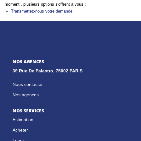
moment , plusieurs options s'offrent à vous :
Transmettez-nous votre demande
GESTION LOCATIVE
NOS CABINETS
BLOG
NOS AGENCES
39 Rue De Palestro, 75002 PARIS
EXTRANET
Nous contacter
EN
Nos agences
NOS SERVICES
Estimation
Acheter
Louer