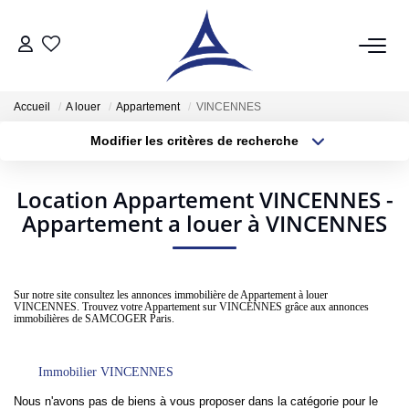
QUI SOMMES NOUS?
Accueil
A louer
Appartement
VINCENNES
Modifier les critères de recherche
VENTES
Type de transaction
Localisation
Acheter
Localisation
Acheter
Location Appartement VINCENNES -
Type de bien
Appartement a louer à VINCENNES
Sélectionnez...
Surface min
Vendre
Estimer
Plus de critères
Budget max
Sur notre site consultez les annonces immobilière de Appartement à louer
VINCENNES. Trouvez votre Appartement sur VINCENNES grâce aux annonces
Créer une alerte
LOCATIONS
immobilières de SAMCOGER Paris.
Notre Service Location
Immobilier VINCENNES
Nos Offres En Location Du Moment
Nous n'avons pas de biens à vous proposer dans la catégorie pour le