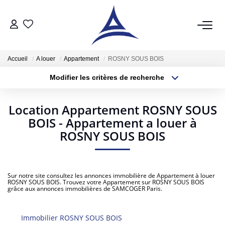
QUI SOMMES NOUS?
Accueil
A louer
Appartement
ROSNY SOUS BOIS
Modifier les critères de recherche
VENTES
Localisation
Type de bien
Surface min
Budget max
Acheter
Location Appartement ROSNY SOUS
Vendre
BOIS - Appartement a louer à
Plus de critères
Créer une alerte
ROSNY SOUS BOIS
Estimer
LOCATIONS
Sur notre site consultez les annonces immobilière de Appartement à louer
ROSNY SOUS BOIS. Trouvez votre Appartement sur ROSNY SOUS BOIS
grâce aux annonces immobilières de SAMCOGER Paris.
Notre Service Location
Nos Offres En Location Du Moment
Immobilier ROSNY SOUS BOIS