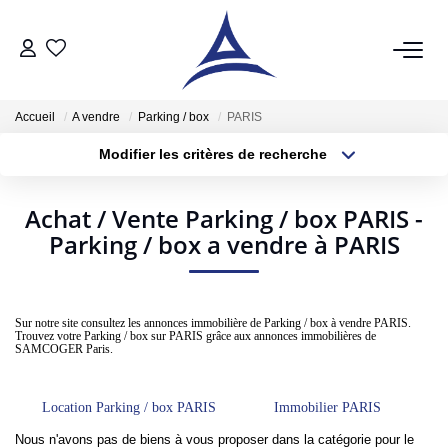
QUI SOMMES NOUS?
Accueil
A vendre
Parking / box
PARIS
Modifier les critères de recherche
VENTES
Localisation
Type de bien
Localisation
Sélectionnez...
Acheter
Achat / Vente Parking / box PARIS -
Parking / box a vendre à PARIS
Surface min
Budget max
Vendre
Estimer
Plus de critères
Créer une alerte
Sur notre site consultez les annonces immobilière de Parking / box à vendre PARIS.
Trouvez votre Parking / box sur PARIS grâce aux annonces immobilières de
LOCATIONS
SAMCOGER Paris.
Notre Service Location
Location Parking / box PARIS
Immobilier PARIS
Nos Offres En Location Du Moment
Nous n'avons pas de biens à vous proposer dans la catégorie pour le