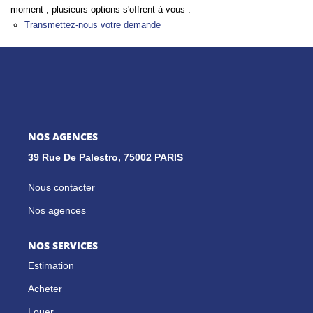
moment , plusieurs options s'offrent à vous :
Transmettez-nous votre demande
GESTION LOCATIVE
NOS CABINETS
BLOG
NOS AGENCES
39 Rue De Palestro, 75002 PARIS
EXTRANET
Nous contacter
EN
Nos agences
NOS SERVICES
Estimation
Acheter
Louer