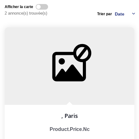
Afficher la carte
2 annonce(s) trouvée(s)
Trier par
GESTION LOCATIVE
NOS CABINETS
BLOG
EXTRANET
EN
,
Paris
Product.price.nc