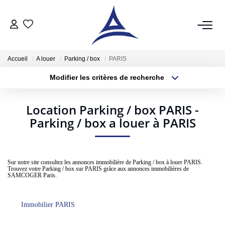
QUI SOMMES NOUS?
Accueil
A louer
Parking / box
PARIS
Modifier les critères de recherche
VENTES
Localisation
Type de bien
Localisation
Sélectionnez...
Acheter
Location Parking / box PARIS -
Parking / box a louer à PARIS
Surface min
Budget max
Vendre
Estimer
Plus de critères
Créer une alerte
Sur notre site consultez les annonces immobilière de Parking / box à louer PARIS.
Trouvez votre Parking / box sur PARIS grâce aux annonces immobilières de
LOCATIONS
SAMCOGER Paris.
Notre Service Location
Immobilier PARIS
Nos Offres En Location Du Moment