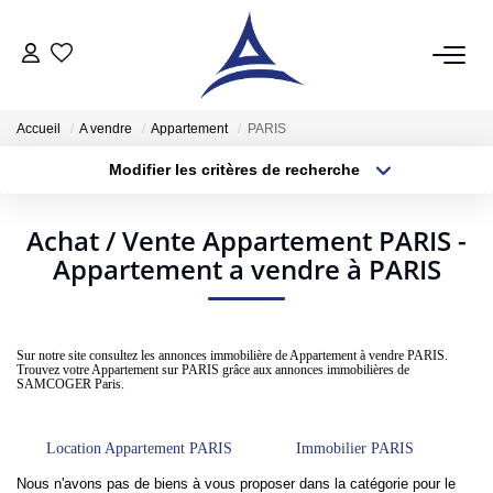
QUI SOMMES NOUS?
Accueil
A vendre
Appartement
PARIS
Modifier les critères de recherche
VENTES
Type de transaction
Localisation
Acheter
Localisation
Acheter
Achat / Vente Appartement PARIS -
Type de bien
Sélectionnez...
Appartement a vendre à PARIS
Surface min
Vendre
Estimer
Plus de critères
Budget max
Sur notre site consultez les annonces immobilière de Appartement à vendre PARIS.
Trouvez votre Appartement sur PARIS grâce aux annonces immobilières de
Créer une alerte
LOCATIONS
SAMCOGER Paris.
Notre Service Location
Location Appartement PARIS
Immobilier PARIS
Nos Offres En Location Du Moment
Nous n'avons pas de biens à vous proposer dans la catégorie pour le