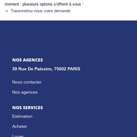
moment , plusieurs options s'offrent à vous :
Transmettez-nous votre demande
GESTION LOCATIVE
NOS CABINETS
BLOG
NOS AGENCES
39 Rue De Palestro, 75002 PARIS
EXTRANET
Nous contacter
EN
Nos agences
NOS SERVICES
Estimation
Acheter
Louer