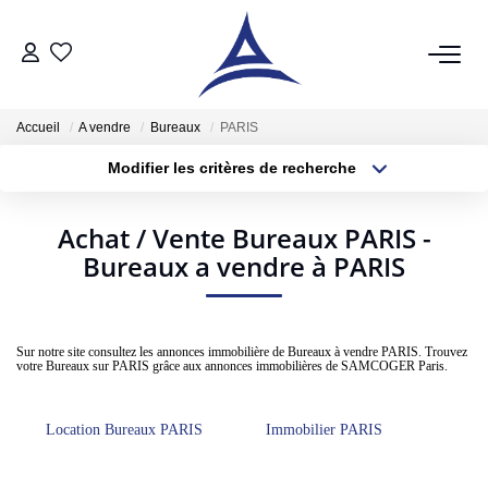
QUI SOMMES NOUS?
Accueil
A vendre
Bureaux
PARIS
Modifier les critères de recherche
VENTES
Type de transaction
Localisation
Acheter
Localisation
Acheter
Achat / Vente Bureaux PARIS -
Type de bien
Sélectionnez...
Bureaux a vendre à PARIS
Surface min
Vendre
Estimer
Plus de critères
Budget max
Sur notre site consultez les annonces immobilière de Bureaux à vendre PARIS. Trouvez
votre Bureaux sur PARIS grâce aux annonces immobilières de SAMCOGER Paris.
Créer une alerte
LOCATIONS
Notre Service Location
Location Bureaux PARIS
Immobilier PARIS
Nos Offres En Location Du Moment