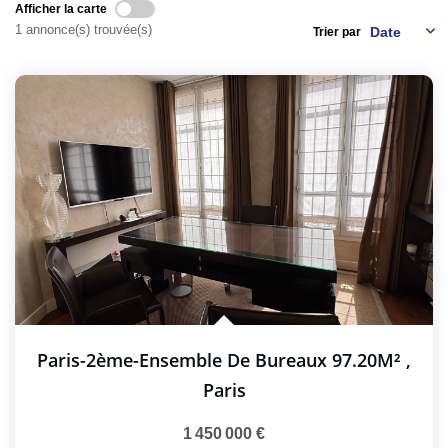
Afficher la carte
1 annonce(s) trouvée(s)
Trier par
GESTION LOCATIVE
NOS CABINETS
BLOG
EXTRANET
EN
Paris-2ème-Ensemble De Bureaux 97.20M²
,
Paris
1 450 000 €