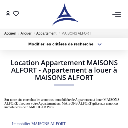
QUI SOMMES NOUS?
Accueil
A louer
Appartement
MAISONS ALFORT
Modifier les critères de recherche
VENTES
Localisation
Type de bien
Localisation
Sélectionnez...
Acheter
Location Appartement MAISONS
ALFORT - Appartement a louer à
Surface min
Budget max
Vendre
MAISONS ALFORT
Estimer
Plus de critères
Créer une alerte
LOCATIONS
Sur notre site consultez les annonces immobilière de Appartement à louer MAISONS
ALFORT. Trouvez votre Appartement sur MAISONS ALFORT grâce aux annonces
immobilières de SAMCOGER Paris.
Notre Service Location
Nos Offres En Location Du Moment
Immobilier MAISONS ALFORT