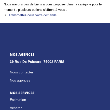
Nous n'avons pas de biens à vous proposer dans la catégorie pour le
moment , plusieurs options s'offrent à vous :
GESTION LOCATIVE
Transmettez-nous votre demande
NOS CABINETS
BLOG
NOS AGENCES
EXTRANET
39 Rue De Palestro, 75002 PARIS
EN
Nous contacter
Nos agences
NOS SERVICES
Estimation
Acheter