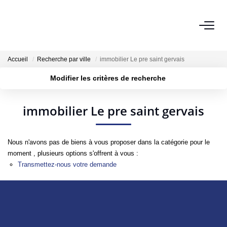
QUI SOMMES NOUS?
Accueil
Recherche par ville
immobilier Le pre saint gervais
Modifier les critères de recherche
VENTES
Localisation
Type de transaction
Surface min
Acheter
immobilier Le pre saint gervais
Type de bien
Vendre
Plus de critères
Budget max
Estimer
Nous n'avons pas de biens à vous proposer dans la catégorie pour le
Créer une alerte
moment , plusieurs options s'offrent à vous :
Transmettez-nous votre demande
LOCATIONS
Notre Service Location
Nos Offres En Location Du Moment