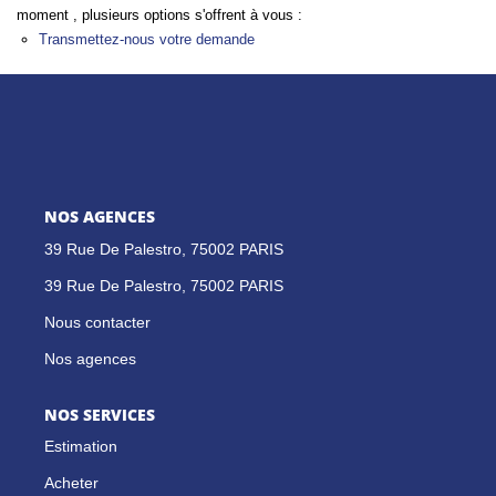
moment , plusieurs options s'offrent à vous :
GESTION LOCATIVE
Transmettez-nous votre demande
NOS CABINETS
BLOG
NOS AGENCES
EXTRANET
39 Rue De Palestro, 75002 PARIS
39 Rue De Palestro, 75002 PARIS
EN
Nous contacter
Nos agences
NOS SERVICES
Estimation
Acheter