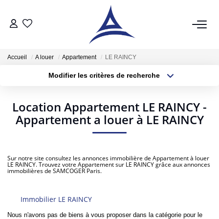
QUI SOMMES NOUS?
Accueil
A louer
Appartement
LE RAINCY
Modifier les critères de recherche
VENTES
Localisation
Type de bien
Surface min
Budget max
Acheter
Location Appartement LE RAINCY -
Vendre
Appartement a louer à LE RAINCY
Plus de critères
Créer une alerte
Estimer
Sur notre site consultez les annonces immobilière de Appartement à louer
LE RAINCY. Trouvez votre Appartement sur LE RAINCY grâce aux annonces
LOCATIONS
immobilières de SAMCOGER Paris.
Notre Service Location
Immobilier LE RAINCY
Nos Offres En Location Du Moment
Nous n'avons pas de biens à vous proposer dans la catégorie pour le