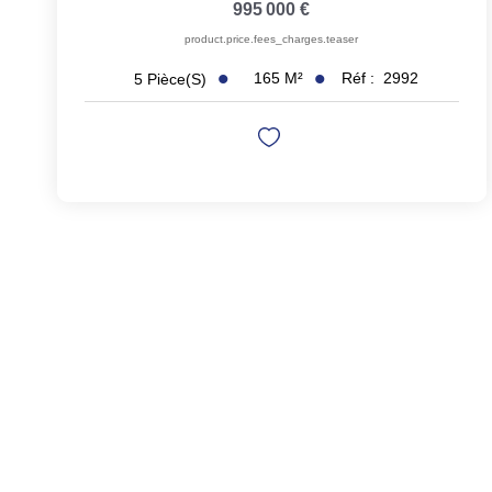
995 000 €
product.price.fees_charges.teaser
165
M²
Réf :
2992
5
Pièce(s)