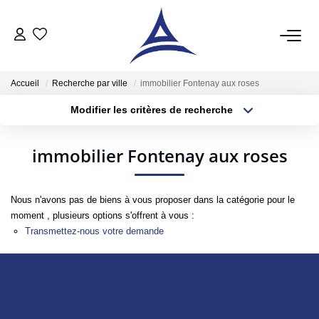
QUI SOMMES NOUS?
Accueil
Recherche par ville
immobilier Fontenay aux roses
Modifier les critères de recherche
VENTES
Type de transaction
Localisation
Acheter
Localisation
Acheter
immobilier Fontenay aux roses
Type de bien
Sélectionnez...
Surface min
Vendre
Estimer
Nous n'avons pas de biens à vous proposer dans la catégorie pour le
Plus de critères
Budget max
moment , plusieurs options s'offrent à vous :
Transmettez-nous votre demande
Créer une alerte
LOCATIONS
Notre Service Location
Nos Offres En Location Du Moment