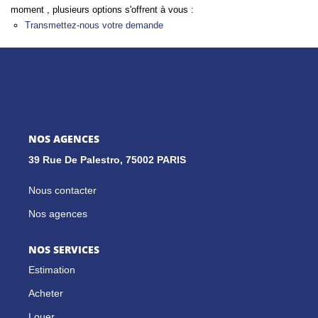
moment , plusieurs options s'offrent à vous :
Transmettez-nous votre demande
GESTION LOCATIVE
NOS CABINETS
BLOG
NOS AGENCES
39 Rue De Palestro, 75002 PARIS
EXTRANET
Nous contacter
EN
Nos agences
NOS SERVICES
Estimation
Acheter
Louer