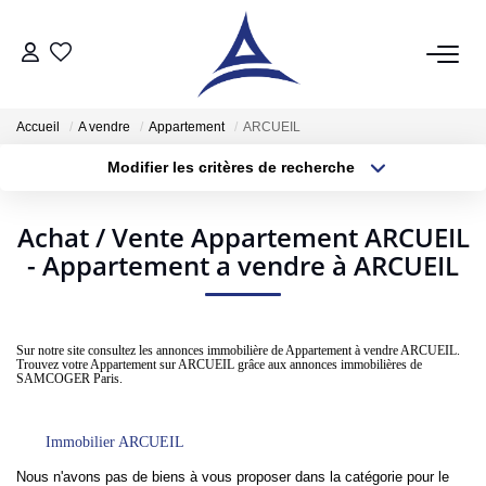
QUI SOMMES NOUS?
Accueil
A vendre
Appartement
ARCUEIL
Modifier les critères de recherche
VENTES
Type de transaction
Localisation
Acheter
Localisation
Acheter
Achat / Vente Appartement ARCUEIL
Type de bien
- Appartement a vendre à ARCUEIL
Sélectionnez...
Surface min
Vendre
Estimer
Plus de critères
Budget max
Sur notre site consultez les annonces immobilière de Appartement à vendre ARCUEIL.
Trouvez votre Appartement sur ARCUEIL grâce aux annonces immobilières de
Créer une alerte
LOCATIONS
SAMCOGER Paris.
Notre Service Location
Immobilier ARCUEIL
Nos Offres En Location Du Moment
Nous n'avons pas de biens à vous proposer dans la catégorie pour le