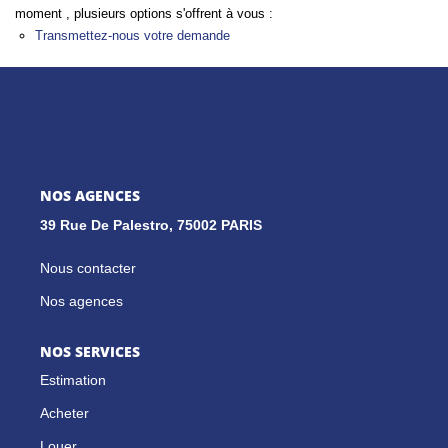
moment , plusieurs options s'offrent à vous :
Transmettez-nous votre demande
GESTION LOCATIVE
NOS CABINETS
BLOG
NOS AGENCES
39 Rue De Palestro, 75002 PARIS
EXTRANET
Nous contacter
EN
Nos agences
NOS SERVICES
Estimation
Acheter
Louer