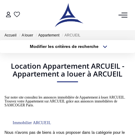
QUI SOMMES NOUS?
Accueil
A louer
Appartement
ARCUEIL
Modifier les critères de recherche
VENTES
Type de transaction
Localisation
Acheter
Localisation
Acheter
Location Appartement ARCUEIL -
Type de bien
Sélectionnez...
Appartement a louer à ARCUEIL
Surface min
Vendre
Estimer
Plus de critères
Budget max
Sur notre site consultez les annonces immobilière de Appartement à louer ARCUEIL.
Trouvez votre Appartement sur ARCUEIL grâce aux annonces immobilières de
Créer une alerte
LOCATIONS
SAMCOGER Paris.
Notre Service Location
Immobilier ARCUEIL
Nos Offres En Location Du Moment
Nous n'avons pas de biens à vous proposer dans la catégorie pour le