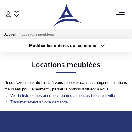
QUI SOMMES NOUS?
Accueil
Locations meublées
Modifier les critères de recherche
VENTES
Localisation
Type de bien
Localisation
Sélectionnez...
Acheter
Locations meublées
Surface min
Budget max
Vendre
Estimer
Nous n'avons pas de biens à vous proposer dans la catégorie Locations
Plus de critères
Créer une alerte
meublées pour le moment , plusieurs options s'offrent à vous :
Voir
la liste de nos annonces
ou
nos annonces triées par ville.
LOCATIONS
Transmettez-nous votre demande
Notre Service Location
Nos Offres En Location Du Moment