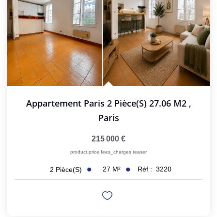
GESTION LOCATIVE
NOS CABINETS
BLOG
Appartement Paris 2 Pièce(s) 27.06 M2
,
EXTRANET
Paris
EN
215 000 €
product.price.fees_charges.teaser
27
M²
Réf :
3220
2
Pièce(s)