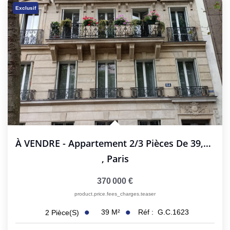
Exclusif
À VENDRE - Appartement 2/3 Pièces De 39,02 M²
,
Paris
370 000 €
product.price.fees_charges.teaser
39
M²
Réf :
G.C.1623
2
Pièce(s)