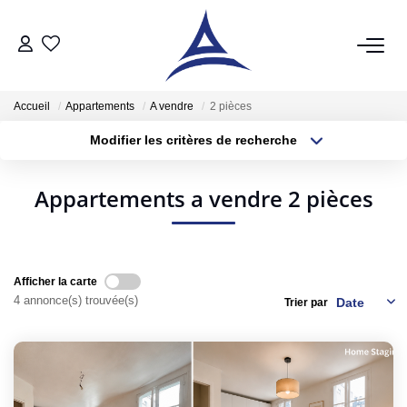
QUI SOMMES NOUS?
Accueil
Appartements
A vendre
2 pièces
Modifier les critères de recherche
VENTES
Localisation
Type de transaction
Surface min
Acheter
Appartements a vendre 2 pièces
Type de bien
Vendre
Plus de critères
Budget max
Estimer
Créer une alerte
Afficher la carte
4 annonce(s) trouvée(s)
Trier par
LOCATIONS
Notre Service Location
Nos Offres En Location Du Moment