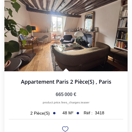
Appartement Paris 2 Pièce(s)
,
Paris
665 000 €
product.price.fees_charges.teaser
48
M²
Réf :
3418
2
Pièce(s)