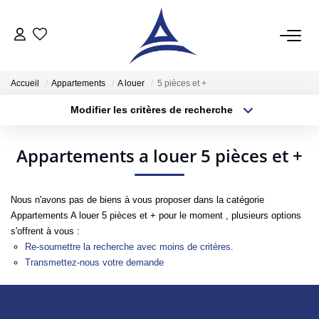
QUI SOMMES NOUS?
Accueil
Appartements
A louer
5 pièces et +
Modifier les critères de recherche
VENTES
Localisation
Type de bien
Localisation
Sélectionnez...
Acheter
Appartements a louer 5 pièces et +
Surface min
Budget max
Vendre
Estimer
Nous n'avons pas de biens à vous proposer dans la catégorie
Plus de critères
Créer une alerte
Appartements A louer 5 pièces et + pour le moment , plusieurs options
s'offrent à vous :
LOCATIONS
Re-soumettre la recherche avec moins de critères.
Transmettez-nous votre demande
Notre Service Location
Nos Offres En Location Du Moment