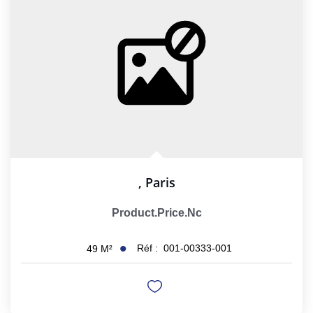
GESTION LOCATIVE
NOS CABINETS
BLOG
EXTRANET
,
Paris
EN
Product.price.nc
Réf :
001-00333-001
49
M²