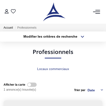
QUI SOMMES NOUS?
Accueil
Professionnels
Modifier les critères de recherche
VENTES
Localisation
Type de bien
Surface min
Budget max
Acheter
Professionnels
Vendre
Plus de critères
Créer une alerte
Estimer
Locaux commerciaux
LOCATIONS
Afficher la carte
1 annonce(s) trouvée(s)
Notre Service Location
Trier par
Nos Offres En Location Du Moment