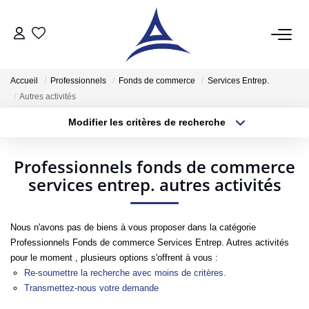
QUI SOMMES NOUS?
Accueil
Professionnels
Fonds de commerce
Services Entrep.
Autres activités
VENTES
Modifier les critères de recherche
Type de transaction
Localisation
Acheter
Acheter
Localisation
Professionnels fonds de commerce
Type de bien
Vendre
services entrep. autres activités
Sélectionnez...
Surface min
Estimer
Plus de critères
Budget max
Nous n'avons pas de biens à vous proposer dans la catégorie
LOCATIONS
Professionnels Fonds de commerce Services Entrep. Autres activités
Créer une alerte
pour le moment , plusieurs options s'offrent à vous :
Notre Service Location
Re-soumettre la recherche avec moins de critères.
Transmettez-nous votre demande
Nos Offres En Location Du Moment