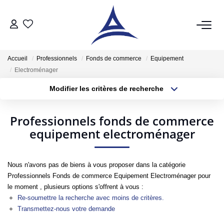
QUI SOMMES NOUS?
Accueil
Professionnels
Fonds de commerce
Equipement
Electroménager
VENTES
Modifier les critères de recherche
Localisation
Type de bien
Acheter
Localisation
Sélectionnez...
Professionnels fonds de commerce
Vendre
equipement electroménager
Surface min
Budget max
Estimer
Plus de critères
Créer une alerte
Nous n'avons pas de biens à vous proposer dans la catégorie
LOCATIONS
Professionnels Fonds de commerce Equipement Electroménager pour
le moment , plusieurs options s'offrent à vous :
Notre Service Location
Re-soumettre la recherche avec moins de critères.
Transmettez-nous votre demande
Nos Offres En Location Du Moment