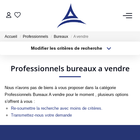
QUI SOMMES NOUS?
Accueil
Professionnels
Bureaux
A vendre
Modifier les critères de recherche
VENTES
Localisation
Type de bien
Localisation
Sélectionnez...
Acheter
Professionnels bureaux a vendre
Surface min
Budget max
Vendre
Estimer
Nous n'avons pas de biens à vous proposer dans la catégorie
Plus de critères
Créer une alerte
Professionnels Bureaux A vendre pour le moment , plusieurs options
s'offrent à vous :
LOCATIONS
Re-soumettre la recherche avec moins de critères.
Transmettez-nous votre demande
Notre Service Location
Nos Offres En Location Du Moment