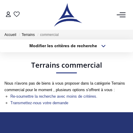
QUI SOMMES NOUS?
Accueil
Terrains
commercial
Modifier les critères de recherche
VENTES
Type de transaction
Localisation
Acheter
Localisation
Acheter
Terrains commercial
Type de bien
Sélectionnez...
Surface min
Vendre
Estimer
Nous n'avons pas de biens à vous proposer dans la catégorie Terrains
Plus de critères
Budget max
commercial pour le moment , plusieurs options s'offrent à vous :
Re-soumettre la recherche avec moins de critères.
Créer une alerte
LOCATIONS
Transmettez-nous votre demande
Notre Service Location
Nos Offres En Location Du Moment