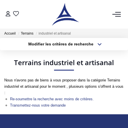
QUI SOMMES NOUS?
Accueil
Terrains
industriel et artisanal
Modifier les critères de recherche
VENTES
Type de transaction
Localisation
Acheter
Localisation
Acheter
Terrains industriel et artisanal
Type de bien
Sélectionnez...
Surface min
Vendre
Estimer
Nous n'avons pas de biens à vous proposer dans la catégorie Terrains
Plus de critères
Budget max
industriel et artisanal pour le moment , plusieurs options s'offrent à vous
:
Créer une alerte
LOCATIONS
Re-soumettre la recherche avec moins de critères.
Transmettez-nous votre demande
Notre Service Location
Nos Offres En Location Du Moment