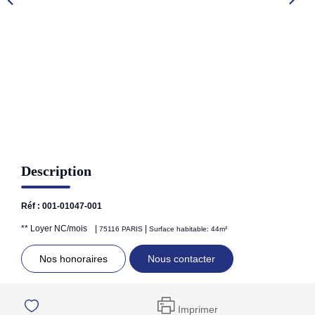
GESTION LOCATIVE
NOS CABINETS
BLOG
EXTRANET
Description
EN
Réf : 001-01047-001
**
Loyer NC/mois
|
|
75116 PARIS
Surface habitable: 44m²
Nos honoraires
Nous contacter
Imprimer