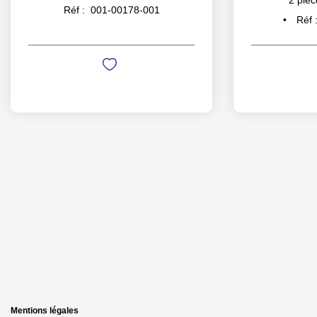
2
pièc
Réf :
001-00178-001
Réf 
Mentions légales