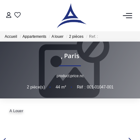
QUI SOMMES NOUS?
Accueil
Appartements
A louer
2 pièces
Ref. :
VENTES
,
Paris
Acheter
Vendre
product.price.nc
Estimer
2
pièce(s)
•
44
m²
•
Réf : 001-01047-001
LOCATIONS
A Louer
Notre Service Location
Nos Offres En Location Du Moment