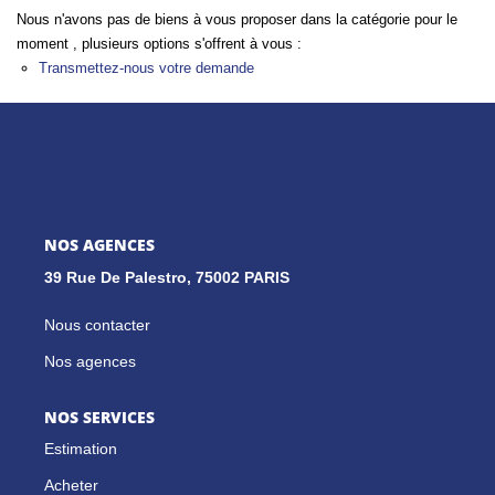
Nous n'avons pas de biens à vous proposer dans la catégorie pour le
moment , plusieurs options s'offrent à vous :
GESTION LOCATIVE
Transmettez-nous votre demande
NOS CABINETS
BLOG
NOS AGENCES
EXTRANET
39 Rue De Palestro, 75002 PARIS
EN
Nous contacter
Nos agences
NOS SERVICES
Estimation
Acheter