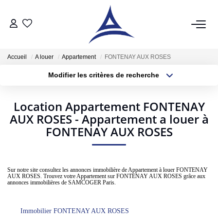
QUI SOMMES NOUS?
Accueil
A louer
Appartement
FONTENAY AUX ROSES
Modifier les critères de recherche
VENTES
Localisation
Type de bien
Localisation
Sélectionnez...
Acheter
Location Appartement FONTENAY
AUX ROSES - Appartement a louer à
Surface min
Budget max
Vendre
FONTENAY AUX ROSES
Estimer
Plus de critères
Créer une alerte
LOCATIONS
Sur notre site consultez les annonces immobilière de Appartement à louer FONTENAY
AUX ROSES. Trouvez votre Appartement sur FONTENAY AUX ROSES grâce aux
annonces immobilières de SAMCOGER Paris.
Notre Service Location
Nos Offres En Location Du Moment
Immobilier FONTENAY AUX ROSES