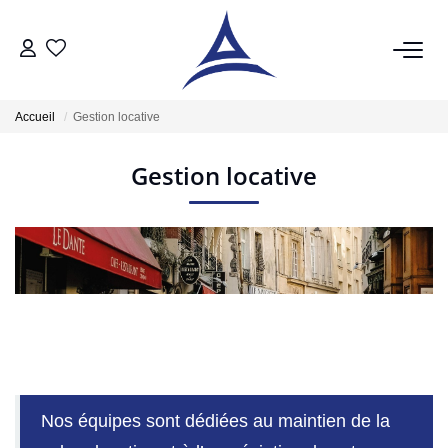
QUI SOMMES NOUS?
Accueil
Gestion locative
VENTES
Gestion locative
Acheter
Vendre
Estimer
LOCATIONS
Notre Service Location
Nos équipes sont dédiées au maintien de la
Nos Offres En Location Du Moment